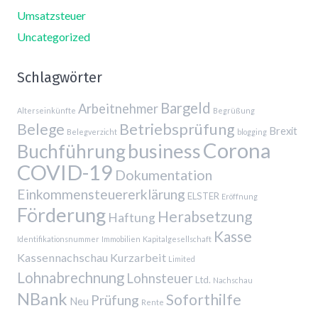
Umsatzsteuer
Uncategorized
Schlagwörter
Bargeld
Arbeitnehmer
Alterseinkünfte
Begrüßung
Belege
Betriebsprüfung
Brexit
Belegverzicht
blogging
Corona
business
Buchführung
COVID-19
Dokumentation
Einkommensteuererklärung
ELSTER
Eröffnung
Förderung
Herabsetzung
Haftung
Kasse
Identifikationsnummer
Immobilien
Kapitalgesellschaft
Kassennachschau
Kurzarbeit
Limited
Lohnabrechnung
Lohnsteuer
Ltd.
Nachschau
NBank
Soforthilfe
Prüfung
Neu
Rente