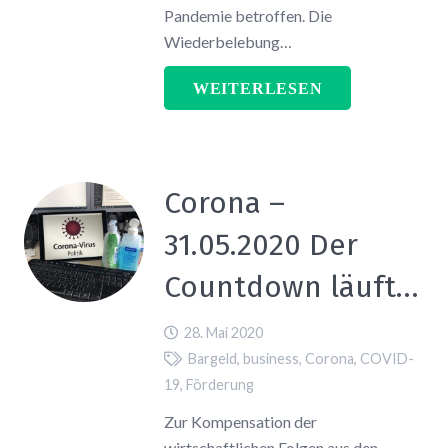
Pandemie betroffen. Die
Wiederbelebung…
WEITERLESEN
Corona –
31.05.2020 Der
Countdown läuft…
28. Mai 2020
Bargeld
,
business
,
Corona
,
COVID-
19
,
Förderung
Zur Kompensation der
wirtschaftlichen Folgen aus den