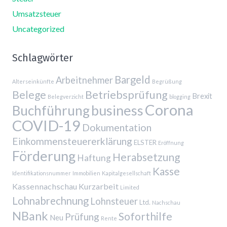
Umsatzsteuer
Uncategorized
Schlagwörter
Bargeld
Arbeitnehmer
Alterseinkünfte
Begrüßung
Belege
Betriebsprüfung
Brexit
Belegverzicht
blogging
Corona
business
Buchführung
COVID-19
Dokumentation
Einkommensteuererklärung
ELSTER
Eröffnung
Förderung
Herabsetzung
Haftung
Kasse
Identifikationsnummer
Immobilien
Kapitalgesellschaft
Kassennachschau
Kurzarbeit
Limited
Lohnabrechnung
Lohnsteuer
Ltd.
Nachschau
NBank
Soforthilfe
Prüfung
Neu
Rente