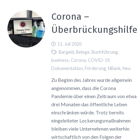
Corona –
Überbrückungshilfe
11. Juli 2020
Bargeld
,
Belege
,
Buchführung
,
business
,
Corona
,
COVID-19
,
Dokumentation
,
Förderung
,
NBank
,
Neu
Zu Beginn des Jahres wurde allgemein
angenommen, dass die Corona
Pandemie über einen Zeitraum von etwa
drei Monaten das öffentliche Leben
einschränken würde. Trotz bereits
eingeleiteter Lockerungsmaßnahmen
bleiben viele Unternehmen weiterhin
wirtschaftlich von den Folgen der