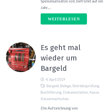
Speisenumsätze soll, befristet auf ein
Jahr,…
WEITERLESEN
Es geht mal
wieder um
Bargeld
4. April 2019
Bargeld
,
Belege
,
Betriebsprüfung
,
Buchführung
,
Dokumentation
,
Kasse
,
Kassennachschau
DIe Aufzeichnung von