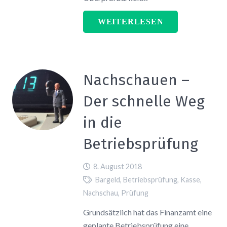
WEITERLESEN
Nachschauen –
Der schnelle Weg
in die
Betriebsprüfung
8. August 2018
Bargeld
,
Betriebsprüfung
,
Kasse
,
Nachschau
,
Prüfung
Grundsätzlich hat das Finanzamt eine
geplante Betriebsprüfung eine