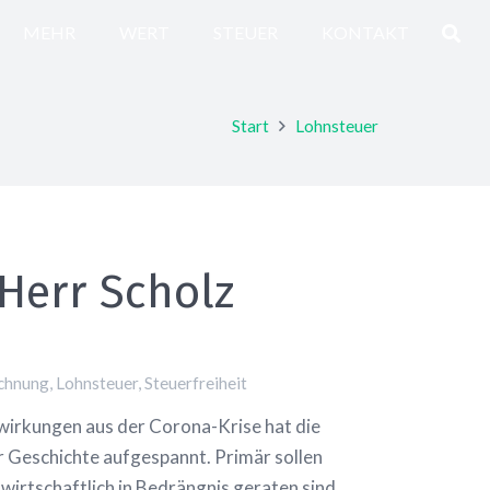
MEHR
WERT
STEUER
KONTAKT
Start
Lohnsteuer
Herr Scholz
chnung
,
Lohnsteuer
,
Steuerfreiheit
wirkungen aus der Corona-Krise hat die
 Geschichte aufgespannt. Primär sollen
irtschaftlich in Bedrängnis geraten sind,