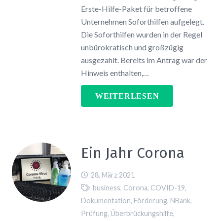
Erste-Hilfe-Paket für betroffene
Unternehmen Soforthilfen aufgelegt.
Die Soforthilfen wurden in der Regel
unbürokratisch und großzügig
ausgezahlt. Bereits im Antrag war der
Hinweis enthalten,…
WEITERLESEN
Ein Jahr Corona
28. März 2021
business
,
Corona
,
COVID-19
,
Dokumentation
,
Förderung
,
NBank
,
Prüfung
,
Überbrückungshilfe
,