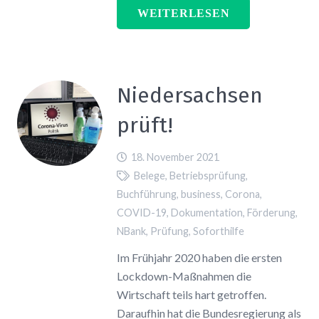
WEITERLESEN
Niedersachsen
prüft!
18. November 2021
Belege
,
Betriebsprüfung
,
Buchführung
,
business
,
Corona
,
COVID-19
,
Dokumentation
,
Förderung
,
NBank
,
Prüfung
,
Soforthilfe
Im Frühjahr 2020 haben die ersten
Lockdown-Maßnahmen die
Wirtschaft teils hart getroffen.
Daraufhin hat die Bundesregierung als