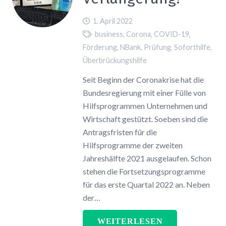
1. April 2022
business
,
Corona
,
COVID-19
,
Förderung
,
NBank
,
Prüfung
,
Soforthilfe
,
Überbrückungshilfe
Seit Beginn der Coronakrise hat die
Bundesregierung mit einer Fülle von
Hilfsprogrammen Unternehmen und
Wirtschaft gestützt. Soeben sind die
Antragsfristen für die
Hilfsprogramme der zweiten
Jahreshälfte 2021 ausgelaufen. Schon
stehen die Fortsetzungsprogramme
für das erste Quartal 2022 an. Neben
der…
WEITERLESEN