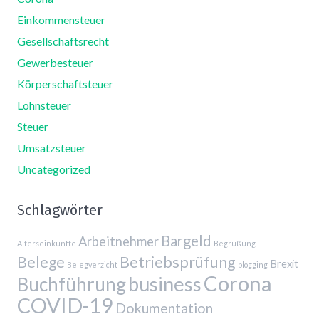
Einkommensteuer
Gesellschaftsrecht
Gewerbesteuer
Körperschaftsteuer
Lohnsteuer
Steuer
Umsatzsteuer
Uncategorized
Schlagwörter
Bargeld
Arbeitnehmer
Alterseinkünfte
Begrüßung
Belege
Betriebsprüfung
Brexit
Belegverzicht
blogging
Corona
business
Buchführung
COVID-19
Dokumentation