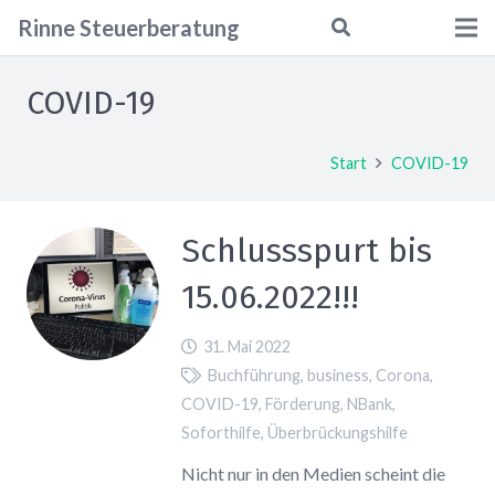
Rinne
Steuerberatung
COVID-19
Start
COVID-19
Schlussspurt bis
15.06.2022!!!
31. Mai 2022
Buchführung
,
business
,
Corona
,
COVID-19
,
Förderung
,
NBank
,
Soforthilfe
,
Überbrückungshilfe
Nicht nur in den Medien scheint die