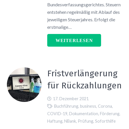
Bundesverfassungsgerichtes. Steuern
entstehen regelmäßig mit Ablauf des
jeweiligen Steuerjahres. Erfolgt die
erstmalige…
WEITERLESEN
Fristverlängerung
für Rückzahlungen
17. Dezember 2021
Buchführung
,
business
,
Corona
,
COVID-19
,
Dokumentation
,
Förderung
,
Haftung
,
NBank
,
Prüfung
,
Soforthilfe