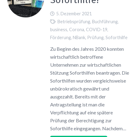
5. Dezember 2021
Betriebsprüfung
,
Buchführung
,
business
,
Corona
,
COVID-19
,
Förderung
,
NBank
,
Prüfung
,
Soforthilfe
Zu Beginn des Jahres 2020 konnten
wirtschaftlich betroffene
Unternehmen zur wirtschaftlichen
Stützung Soforthilfen beantragen. Die
Soforthilfen wurden vergleichsweise
unbürokratisch gewährt und
ausgezahlt. Bereits mit der
Antragstellung ist man die
Verpflichtung auf eine spätere
Prüfung der Berechtigung zur
Soforthilfe eingegangen. Nachdem…