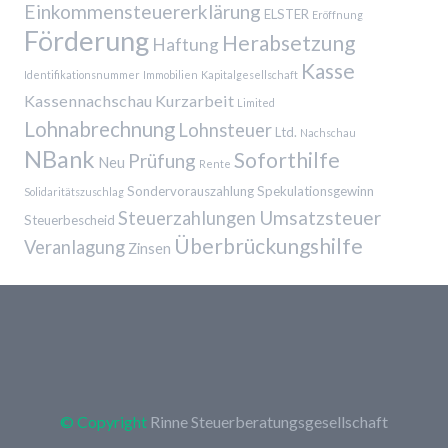
Einkommensteuererklärung
ELSTER
Eröffnung
Förderung
Herabsetzung
Haftung
Kasse
Identifikationsnummer
Immobilien
Kapitalgesellschaft
Kassennachschau
Kurzarbeit
Limited
Lohnabrechnung
Lohnsteuer
Ltd.
Nachschau
NBank
Soforthilfe
Prüfung
Neu
Rente
Sondervorauszahlung
Spekulationsgewinn
Solidaritätszuschlag
Umsatzsteuer
Steuerzahlungen
Steuerbescheid
Überbrückungshilfe
Veranlagung
Zinsen
© Copyright
Rinne Steuerberatungsgesellschaft