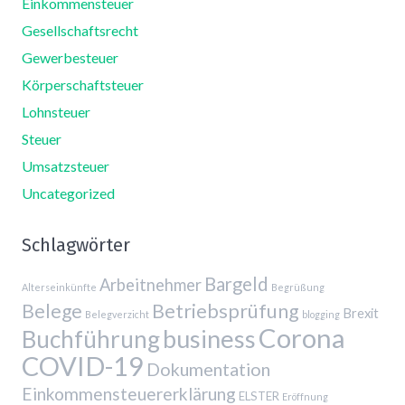
Einkommensteuer
Gesellschaftsrecht
Gewerbesteuer
Körperschaftsteuer
Lohnsteuer
Steuer
Umsatzsteuer
Uncategorized
Schlagwörter
Bargeld
Arbeitnehmer
Alterseinkünfte
Begrüßung
Belege
Betriebsprüfung
Brexit
Belegverzicht
blogging
Corona
business
Buchführung
COVID-19
Dokumentation
Einkommensteuererklärung
ELSTER
Eröffnung