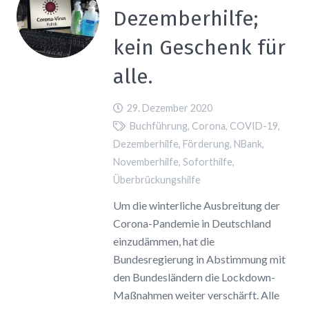
Dezemberhilfe;
kein Geschenk für
alle.
29. Dezember 2020
Buchführung
,
Corona
,
COVID-19
,
Dezemberhilfe
,
Förderung
,
NBank
,
Novemberhilfe
,
Soforthilfe
,
Überbrückungshilfe
Um die winterliche Ausbreitung der
Corona-Pandemie in Deutschland
einzudämmen, hat die
Bundesregierung in Abstimmung mit
den Bundesländern die Lockdown-
Maßnahmen weiter verschärft. Alle