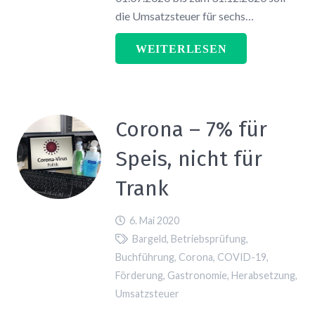
die Umsatzsteuer für sechs…
WEITERLESEN
Corona – 7% für
Speis, nicht für
Trank
6. Mai 2020
Bargeld
,
Betriebsprüfung
,
Buchführung
,
Corona
,
COVID-19
,
Förderung
,
Gastronomie
,
Herabsetzung
,
Umsatzsteuer