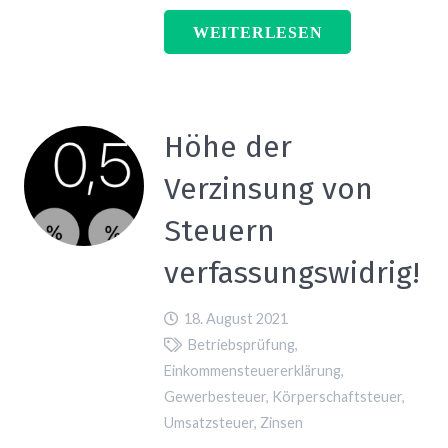
WEITERLESEN
Höhe der
Verzinsung von
Steuern
verfassungswidrig!
18. August 2021
Betriebsprüfung
,
Einkommensteuererklärung
,
Gewerbesteuer
,
Körperschaftsteuer
,
Umsatzsteuer
,
Zinsen