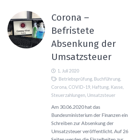
Corona –
Befristete
Absenkung der
Umsatzsteuer
1. Juli 2020
Betriebsprüfung
,
Buchführung
,
Corona
,
COVID-19
,
Haftung
,
Kasse
,
Steuerzahlungen
,
Umsatzsteuer
Am 30.06.2020 hat das
Bundesministerium der Finanzen ein
Schreiben zur Absenkung der
Umsatzsteuer veröffentlicht. Auf 26
Seiten werden die Einzelheiten zur