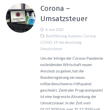
Corona –
Umsatzsteuer
4. Juni 2020
Buchführung
,
business
,
Corona
,
COVID-19
,
Herabsetzung
,
Umsatzsteuer
Um der infolge der Corona-Pandemie
notleidenden Wirtschaft neuen
Anschub zu geben, hat die
Bundesregierung ein neues
milliardenschweres Hilfspaket
geschnürt. Zentraler Programmpunkt
ist eine begrenzte Absenkung der
Umsatzsteuer. In der Zeit vom
01.07.2020 bis zum 31.12.2020 soll