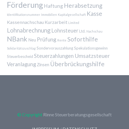
Förderung
Herabsetzung
Haftung
Kasse
Identifikationsnummer
Immobilien
Kapitalgesellschaft
Kassennachschau
Kurzarbeit
Limited
Lohnabrechnung
Lohnsteuer
Ltd.
Nachschau
NBank
Soforthilfe
Prüfung
Neu
Rente
Sondervorauszahlung
Spekulationsgewinn
Solidaritätszuschlag
Umsatzsteuer
Steuerzahlungen
Steuerbescheid
Überbrückungshilfe
Veranlagung
Zinsen
© Copyright
Rinne Steuerberatungsgesellschaft
IMPRESSUM
/
DATENSCHUTZ