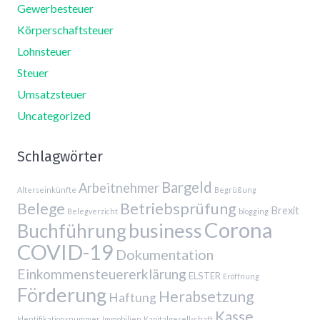
Gewerbesteuer
Körperschaftsteuer
Lohnsteuer
Steuer
Umsatzsteuer
Uncategorized
Schlagwörter
Bargeld
Arbeitnehmer
Alterseinkünfte
Begrüßung
Belege
Betriebsprüfung
Brexit
Belegverzicht
blogging
Corona
business
Buchführung
COVID-19
Dokumentation
Einkommensteuererklärung
ELSTER
Eröffnung
Förderung
Herabsetzung
Haftung
Kasse
Identifikationsnummer
Immobilien
Kapitalgesellschaft