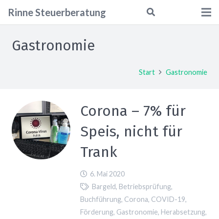
Rinne
Steuerberatung
Gastronomie
Start
Gastronomie
Corona – 7% für
Speis, nicht für
Trank
6. Mai 2020
Bargeld
,
Betriebsprüfung
,
Buchführung
,
Corona
,
COVID-19
,
Förderung
,
Gastronomie
,
Herabsetzung
,