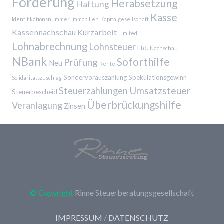
Förderung
Herabsetzung
Haftung
Kasse
Identifikationsnummer
Immobilien
Kapitalgesellschaft
Kassennachschau
Kurzarbeit
Limited
Lohnabrechnung
Lohnsteuer
Ltd.
Nachschau
NBank
Soforthilfe
Prüfung
Neu
Rente
Sondervorauszahlung
Spekulationsgewinn
Solidaritätszuschlag
Umsatzsteuer
Steuerzahlungen
Steuerbescheid
Überbrückungshilfe
Veranlagung
Zinsen
© Copyright
Rinne Steuerberatungsgesellschaft
IMPRESSUM
/
DATENSCHUTZ