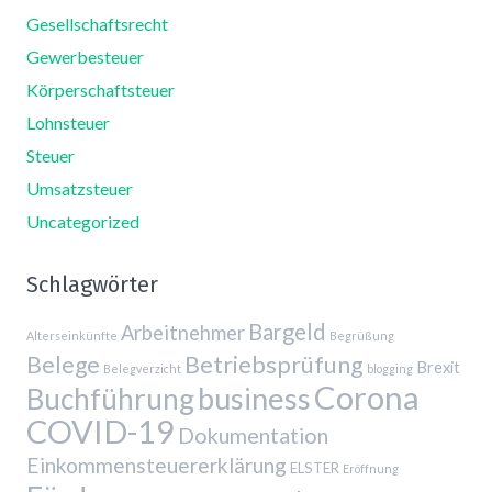
Gesellschaftsrecht
Gewerbesteuer
Körperschaftsteuer
Lohnsteuer
Steuer
Umsatzsteuer
Uncategorized
Schlagwörter
Bargeld
Arbeitnehmer
Alterseinkünfte
Begrüßung
Belege
Betriebsprüfung
Brexit
Belegverzicht
blogging
Corona
business
Buchführung
COVID-19
Dokumentation
Einkommensteuererklärung
ELSTER
Eröffnung